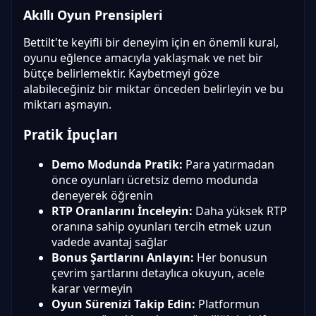
Akıllı Oyun Prensipleri
Bettilt'te keyifli bir deneyim için en önemli kural,
oyunu eğlence amacıyla yaklaşmak ve net bir
bütçe belirlemektir. Kaybetmeyi göze
alabileceğiniz bir miktar önceden belirleyin ve bu
miktarı aşmayın.
Pratik İpuçları
Demo Modunda Pratik:
Para yatırmadan
önce oyunları ücretsiz demo modunda
deneyerek öğrenin
RTP Oranlarını İnceleyin:
Daha yüksek RTP
oranına sahip oyunları tercih etmek uzun
vadede avantaj sağlar
Bonus Şartlarını Anlayın:
Her bonusun
çevrim şartlarını detaylıca okuyun, acele
karar vermeyin
Oyun Sürenizi Takip Edin:
Platformun