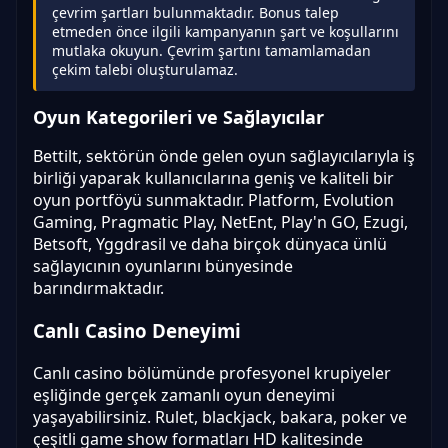
çevrim şartları bulunmaktadır. Bonus talep
etmeden önce ilgili kampanyanın şart ve koşullarını
mutlaka okuyun. Çevrim şartını tamamlamadan
çekim talebi oluşturulamaz.
Oyun Kategorileri ve Sağlayıcılar
Bettilt, sektörün önde gelen oyun sağlayıcılarıyla iş
birliği yaparak kullanıcılarına geniş ve kaliteli bir
oyun portföyü sunmaktadır. Platform, Evolution
Gaming, Pragmatic Play, NetEnt, Play'n GO, Ezugi,
Betsoft, Yggdrasil ve daha birçok dünyaca ünlü
sağlayıcının oyunlarını bünyesinde
barındırmaktadır.
Canlı Casino Deneyimi
Canlı casino bölümünde profesyonel krupiyeler
eşliğinde gerçek zamanlı oyun deneyimi
yaşayabilirsiniz. Rulet, blackjack, bakara, poker ve
çeşitli game show formatları HD kalitesinde