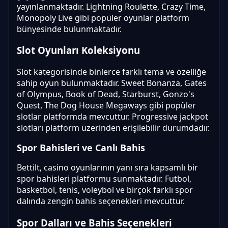
yayınlanmaktadır. Lightning Roulette, Crazy Time,
Monopoly Live gibi popüler oyunlar platform
bünyesinde bulunmaktadır.
Slot Oyunları Koleksiyonu
Slot kategorisinde binlerce farklı tema ve özelliğe
sahip oyun bulunmaktadır. Sweet Bonanza, Gates
of Olympus, Book of Dead, Starburst, Gonzo's
Quest, The Dog House Megaways gibi popüler
slotlar platformda mevcuttur. Progressive jackpot
slotları platform üzerinden erişilebilir durumdadır.
Spor Bahisleri ve Canlı Bahis
Bettilt, casino oyunlarının yanı sıra kapsamlı bir
spor bahisleri platformu sunmaktadır. Futbol,
basketbol, tenis, voleybol ve birçok farklı spor
dalında zengin bahis seçenekleri mevcuttur.
Spor Dalları ve Bahis Seçenekleri