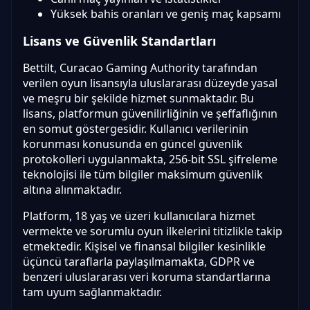
Yüksek bahis oranları ve geniş maç kapsamı
Lisans ve Güvenlik Standartları
Bettilt, Curacao Gaming Authority tarafından
verilen oyun lisansıyla uluslararası düzeyde yasal
ve meşru bir şekilde hizmet sunmaktadır. Bu
lisans, platformun güvenilirliğinin ve şeffaflığının
en somut göstergesidir. Kullanıcı verilerinin
korunması konusunda en güncel güvenlik
protokolleri uygulanmakta, 256-bit SSL şifreleme
teknolojisi ile tüm bilgiler maksimum güvenlik
altına alınmaktadır.
Platform, 18 yaş ve üzeri kullanıcılara hizmet
vermekte ve sorumlu oyun ilkelerini titizlikle takip
etmektedir. Kişisel ve finansal bilgiler kesinlikle
üçüncü taraflarla paylaşılmamakta, GDPR ve
benzeri uluslararası veri koruma standartlarına
tam uyum sağlanmaktadır.