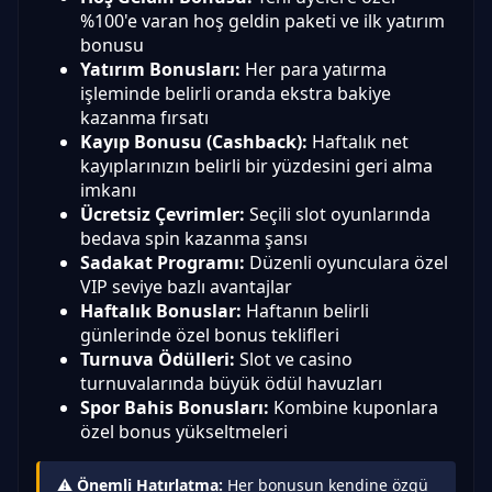
%100'e varan hoş geldin paketi ve ilk yatırım
bonusu
Yatırım Bonusları:
Her para yatırma
işleminde belirli oranda ekstra bakiye
kazanma fırsatı
Kayıp Bonusu (Cashback):
Haftalık net
kayıplarınızın belirli bir yüzdesini geri alma
imkanı
Ücretsiz Çevrimler:
Seçili slot oyunlarında
bedava spin kazanma şansı
Sadakat Programı:
Düzenli oyunculara özel
VIP seviye bazlı avantajlar
Haftalık Bonuslar:
Haftanın belirli
günlerinde özel bonus teklifleri
Turnuva Ödülleri:
Slot ve casino
turnuvalarında büyük ödül havuzları
Spor Bahis Bonusları:
Kombine kuponlara
özel bonus yükseltmeleri
⚠️
Önemli Hatırlatma:
Her bonusun kendine özgü